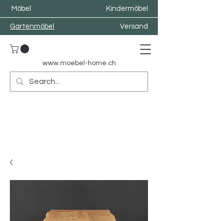
Möbel
Kindermöbel
Gartenmöbel
Versand
www.moebel-home.
ch