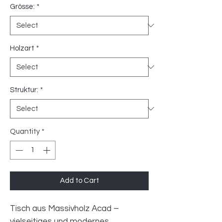
Grösse:
*
Holzart
*
Struktur:
*
Quantity
*
Add to Cart
Tisch aus Massivholz Acad –
vielseitiges und modernes