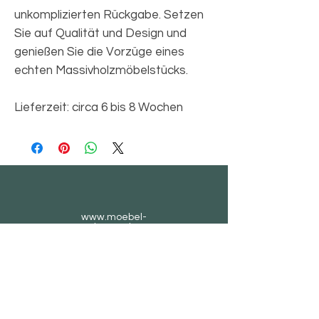
unkomplizierten Rückgabe. Setzen
Sie auf Qualität und Design und
genießen Sie die Vorzüge eines
echten Massivholzmöbelstücks.
Lieferzeit: circa 6 bis 8 Wochen
www.moebel-
home.ch
Moebel-Home (nur Onlineshop, keine
Ausstellung)
Gerlafingenstrasse 45,
4565 Recherswil
Tel:
+41 (0) 32 393 70 15