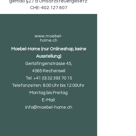
gemäß §27 a Umsatzsteuergesetz:
CHE-402.127.607
www.moebel-
home.ch
Moebel-Home (nur Onlineshop, keine
Ausstellung)
Gerlafingenstrasse 45,
4565 Recherswil
Tel:
+41 (0) 32 393 70 15
Telefonzeiten: 8.00 Uhr bis 12.00Uhr
Montag bis Freitag
E-Mail:
info@moebel-home.ch