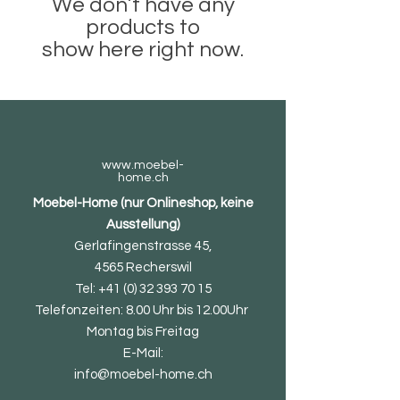
We don’t have any
products to
show here right now.
www.moebel-
home.ch
Moebel-Home (nur Onlineshop, keine
Ausstellung)
Gerlafingenstrasse 45,
4565 Recherswil
Tel:
+41 (0) 32 393 70 15
Telefonzeiten: 8.00 Uhr bis 12.00Uhr
Montag bis Freitag
E-Mail:
info@moebel-home.ch