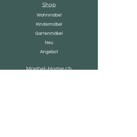
Shop
Wohnmöbel
Kindermöbel
Gartenmöbel
Neu
Angebot
Moebel-Home.ch
Unsere Geschichte
Marken & Designer
Geschäfte
Kontakt
Kundendienst
Versand & Rückgabe
AGB & Datenschutz