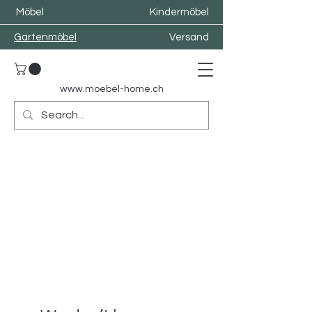
Möbel
Kindermöbel
Gartenmöbel
Versand
www.moebel-home.
ch