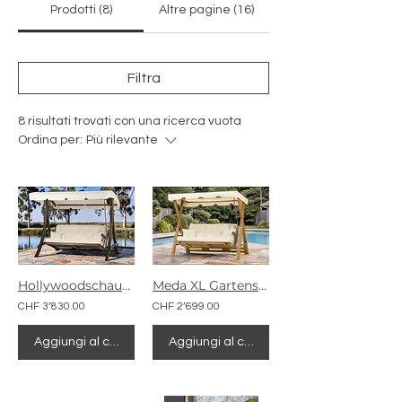
Prodotti (8)
Altre pagine (16)
Filtra
8 risultati trovati con una ricerca vuota
Ordina per:
Più rilevante
Hollywoodschaukel Komfort
Meda XL Gartenschaukel
CHF 3’830.00
CHF 2’699.00
Aggiungi al carrello
Aggiungi al carrello