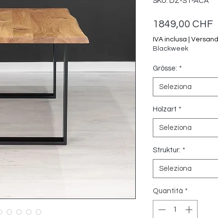
SKU: DZ-ST-ACA
P
1849,00 CHF
IVA inclusa
|
Versan
Blackweek
Grösse:
*
Seleziona
Holzart
*
Seleziona
Struktur:
*
Seleziona
Quantità
*