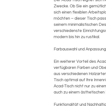
Der Acad-Tisch eignet sich 
Zwecke. Ob Sie ein gemütlic
sich einen flexiblen Arbeitsp
möchten – dieser Tisch passt
seinem minimalistischen Desi
verschiedenste Einrichtungss
modern bis hin zu rustikal.
Farbauswahl und Anpassung
Ein weiterer Vorteil des Acad-
verfügbaren Farben und Obe
aus verschiedenen Holzarte
Tisch optimal auf Ihre Inne
Acad-Tisch nicht nur zu ein
auch zu einem ästhetischen H
Funktionalität und Nachhaltig