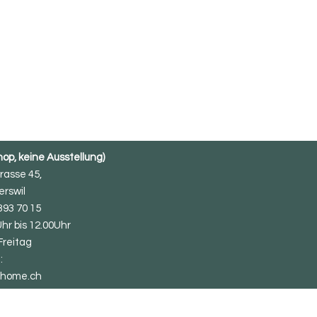
p, keine Ausstellung)
rasse 45,
rswil
 393 70 15
Uhr bis 12.00Uhr
Freitag
:
-home.ch