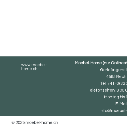
Moebel-Home (nur Onlinesho
www.moebel-
home.ch
Gerlafingenst
4565 Reche
Tel: +41 (0) 32
Telefonzeiten: 8.00 
Montag bis 
E-Mail
info@moebel
© 2025 moebel-home.ch