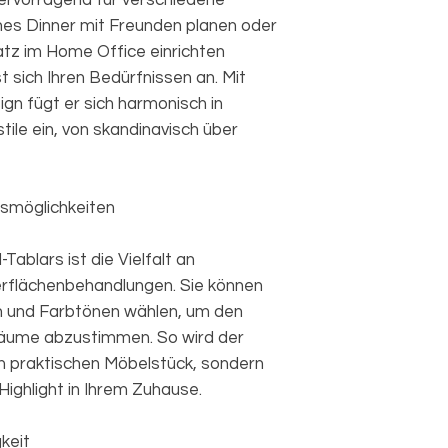
hervorragend für verschiedene
hes Dinner mit Freunden planen oder
latz im Home Office einrichten
 sich Ihren Bedürfnissen an. Mit
gn fügt er sich harmonisch in
tile ein, von skandinavisch über
smöglichkeiten
Tablars ist die Vielfalt an
rflächenbehandlungen. Sie können
n und Farbtönen wählen, um den
nräume abzustimmen. So wird der
em praktischen Möbelstück, sondern
ighlight in Ihrem Zuhause.
keit