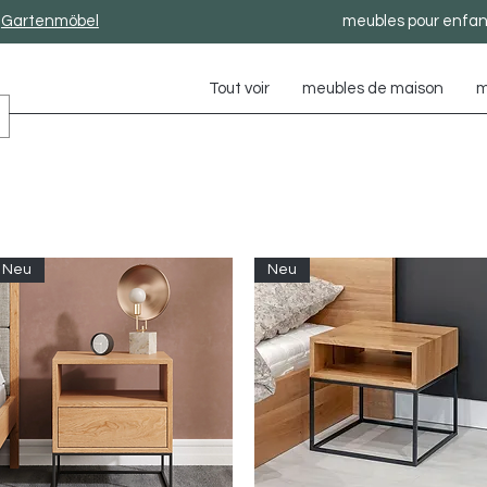
Gartenmöbel
meubles pour enfan
Tout voir
meubles de maison
m
Neu
Neu