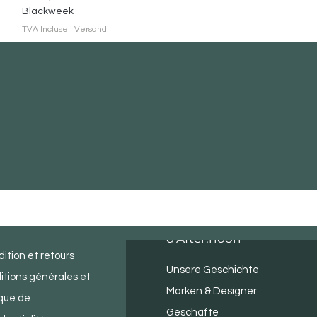
Blackweek
TVA Incluse
|
Versand
ice client
À propos
d'After.noon
ition et retours
Unsere Geschichte
itions générales et
Marken & Designer
ique de
Geschäfte