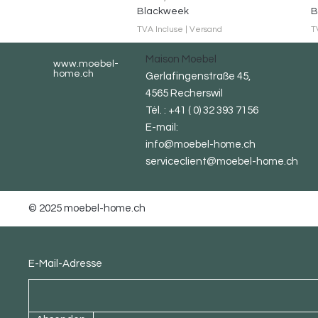
Blackweek
B
TVA Incluse
|
Versand
T
Maison Moebel
www.moebel-
home.ch
Gerlafingenstraße 45,
4565 Recherswil
Tél. : +41 ( 0) 32 393 7156
E-mail:
info@moebel-home.ch
serviceclient@moebel-home.ch
© 2025 moebel-home.ch
Abonnez-vous à la newsletter
E-Mail-Adresse