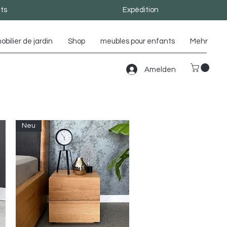
ts
Expédition
obilier de jardin
Shop
meubles pour enfants
Mehr
Amelden
Neu