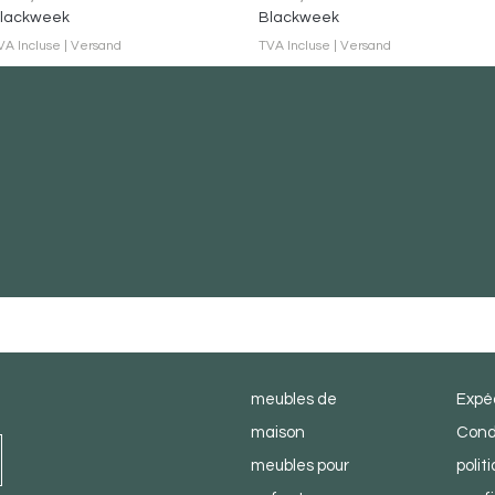
lackweek
Blackweek
VA Incluse
|
Versand
TVA Incluse
|
Versand
boutique
serv
meubles de
Expéd
maison
Cond
meubles pour
polit