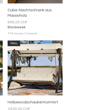
Aperçu rapide
Cube-Nachtschrank aus
Massivholz
Prix
699,00 CHF
Blackweek
TVA Incluse
|
Versand
Neu
Aperçu rapide
Hollywoodschaukel Komfort
Prix
3 830,00 CHF