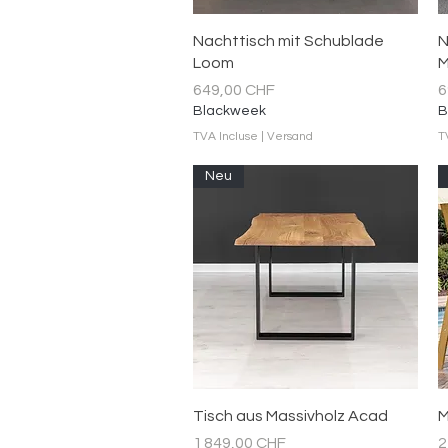
Aperçu rapide
Nachttisch mit Schublade
N
Loom
M
Prix
P
649,00 CHF
6
Blackweek
B
TVA Incluse
|
Versand
T
Neu
Aperçu rapide
Tisch aus Massivholz Acad
M
Prix
P
1 849,00 CHF
2