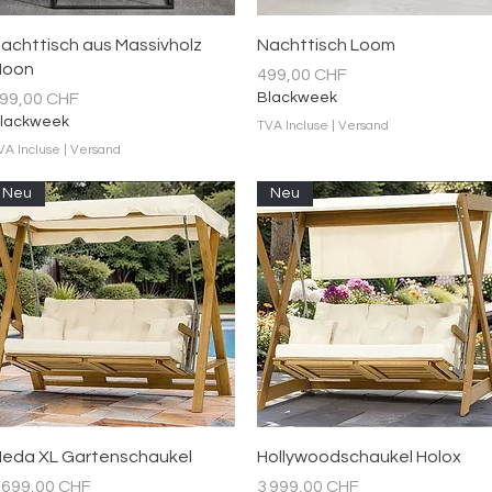
Aperçu rapide
Aperçu rapide
achttisch aus Massivholz
Nachttisch Loom
oon
Prix
499,00 CHF
rix
99,00 CHF
Blackweek
lackweek
TVA Incluse
|
Versand
VA Incluse
|
Versand
Neu
Neu
Aperçu rapide
Aperçu rapide
eda XL Gartenschaukel
Hollywoodschaukel Holox
rix
Prix
 699,00 CHF
3 999,00 CHF