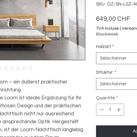
SKU : DZ-SN-LSZ-4
Pr
649,00 CHF
TVA Incluse
|
Versan
Blackweek
Holzart
*
Sélectionner
Struktur:
*
om – ein äußerst praktischer
Sélectionner
nrichtung
 Loom ist ideale Ergänzung für Ihr
Quantité
*
itlosen Design und der praktischen
Nachttisch nicht nur ausreichend
 ansprechende Optik. Hergestellt
, ist der Loom-Nachttisch langlebig
Aj