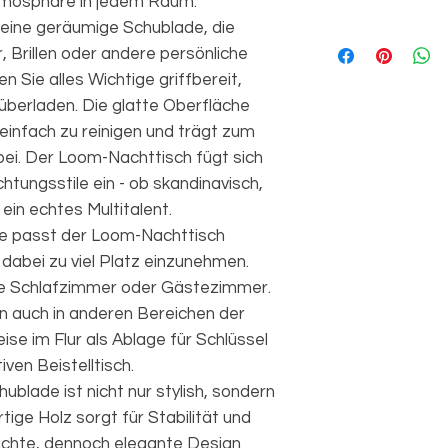
 Atmosphäre in jedem Raum.
 eine geräumige Schublade, die
, Brillen oder andere persönliche
 Sie alles Wichtige griffbereit,
berladen. Die glatte Oberfläche
einfach zu reinigen und trägt zum
ei. Der Loom-Nachttisch fügt sich
chtungsstile ein - ob skandinavisch,
 ein echtes Multitalent.
e passt der Loom-Nachttisch
 dabei zu viel Platz einzunehmen.
eine Schlafzimmer oder Gästezimmer.
hn auch in anderen Bereichen der
se im Flur als Ablage für Schlüssel
iven Beistelltisch.
blade ist nicht nur stylish, sondern
ige Holz sorgt für Stabilität und
lichte, dennoch elegante Design