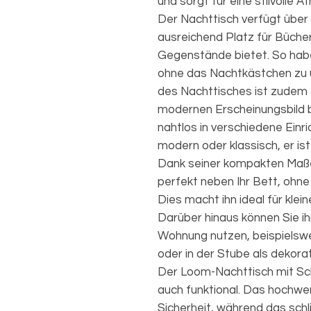
und sorgt für eine stilvolle
Der Nachttisch verfügt über
ausreichend Platz für Bücher
Gegenstände bietet. So haben
ohne das Nachtkästchen zu ü
des Nachttisches ist zudem 
modernen Erscheinungsbild b
nahtlos in verschiedene Einri
modern oder klassisch, er ist
Dank seiner kompakten Maß
perfekt neben Ihr Bett, ohne
Dies macht ihn ideal für kl
Darüber hinaus können Sie i
Wohnung nutzen, beispielswei
oder in der Stube als dekorat
Der Loom-Nachttisch mit Schu
auch funktional. Das hochwert
Sicherheit, während das sch