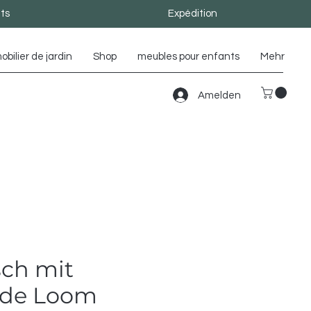
ts
Expédition
obilier de jardin
Shop
meubles pour enfants
Mehr
Amelden
sch mit
ade Loom