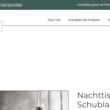
Gartenmöbel
meubles pour enfan
Tout voir
meubles de maison
m
Nachtti
Schubl