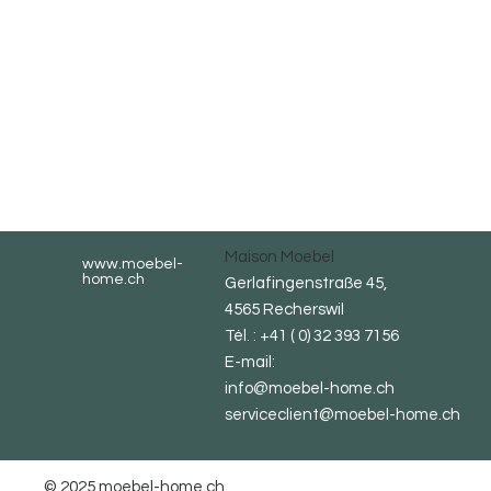
Maison Moebel
www.moebel-
home.ch
Gerlafingenstraße 45,
4565 Recherswil
Tél. : +41 ( 0) 32 393 7156
E-mail:
info@moebel-home.ch
serviceclient@moebel-home.ch
© 2025 moebel-home.ch