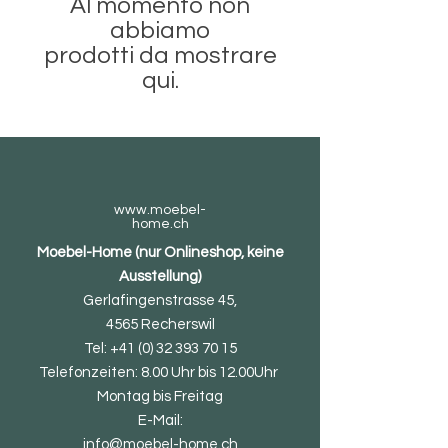
Al momento non
abbiamo
prodotti da mostrare
qui.
www.moebel-
home.ch
Moebel-Home (nur Onlineshop, keine
Ausstellung)
Gerlafingenstrasse 45,
4565 Recherswil
Tel:
+41 (0) 32 393 70 15
Telefonzeiten: 8.00 Uhr bis 12.00Uhr
Montag bis Freitag
E-Mail:
info@moebel-home.ch