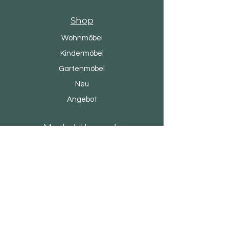
Shop
Wohnmöbel
Kindermöbel
Gartenmöbel
Neu
Angebot
Moebel-Home.ch
Unsere Geschichte
Marken & Designer
Geschäfte
Kontakt
Kundendienst
Versand & Rückgabe