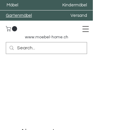
Möbel
Kindermöbel
Gartenmöbel
Versand
www.moebel-home.
ch