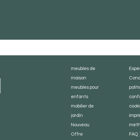
boutique
serv
meubles de
Expéd
maison
Cond
meubles pour
polit
enfants
confi
mobilier de
cook
jardin
impr
Nouveau
méth
Offre
FAQ