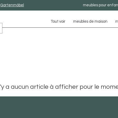
Gartenmöbel
meubles pour enfan
Tout voir
meubles de maison
m
 n'y a aucun article à afficher pour le mome