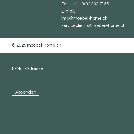
Tél. : +41 ( 0) 32 393 7156
E-mail:
info@moebel-home.ch
serviceclient@moebel-home.ch
© 2025 moebel-home.ch
Abonnez-vous à la newsletter
E-Mail-Adresse
Absenden