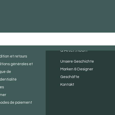
ice client
À propos
d'After.noon
ition et retours
Unsere Geschichte
itions générales et
Marken & Designer
ique de
Geschäfte
dentialité
Kontakt
ies
imer
odes de paiement