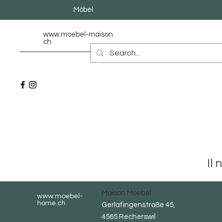
Möbel
www.moebel-maison.
ch
Il
Maison Moebel
www.moebel-
home.ch
Gerlafingenstraße 45,
4565 Recherswil