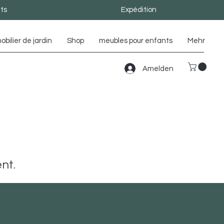
ts
Expédition
obilier de jardin
Shop
meubles pour enfants
Mehr
Amelden
nt.